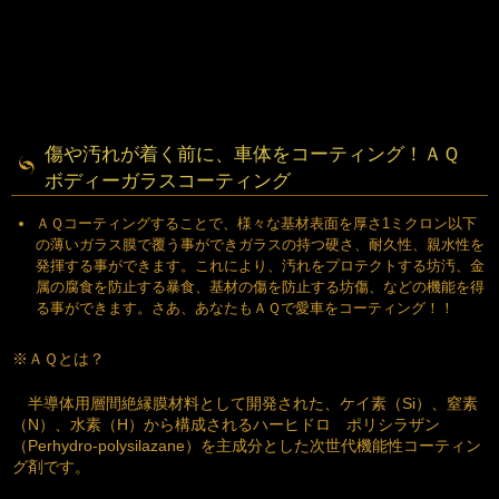
傷や汚れが着く前に、車体をコーティング！ＡＱ
ボディーガラスコーティング
ＡＱコーティングすることで、様々な基材表面を厚さ1ミクロン以下
の薄いガラス膜で覆う事ができガラスの持つ硬さ、耐久性、親水性を
発揮する事ができます。これにより、汚れをプロテクトする坊汚、金
属の腐食を防止する暴食、基材の傷を防止する坊傷、などの機能を得
る事ができます。さあ、あなたもＡＱで愛車をコーティング！！
※ＡＱとは？
半導体用層間絶縁膜材料として開発された、ケイ素（Si）、窒素
（N）、水素（H）から構成されるハーヒドロ ポリシラザン
（Perhydro-polysilazane）を主成分とした次世代機能性コーティン
グ剤です。